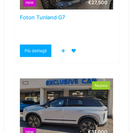
€27,500
new
Foton Tunland G7
Più dettagli
Nuovo
€31,000
new