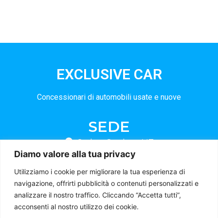
EXCLUSIVE CAR
Concessionari di automobili usate e nuove
SEDE
Sede a Gardone V.T.
Diamo valore alla tua privacy
AZIENDA
Utilizziamo i cookie per migliorare la tua esperienza di
Home
navigazione, offrirti pubblicità o contenuti personalizzati e
analizzare il nostro traffico. Cliccando “Accetta tutti”,
Contatti
acconsenti al nostro utilizzo dei cookie.