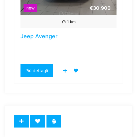
€30,900
new
1 km
Jeep Avenger
Più dettagli