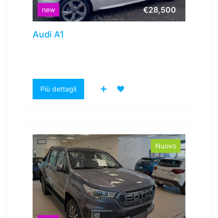
€28,500
new
Audi A1
Più dettagli
Nuovo