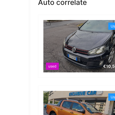
Auto correlate
Us
€10,
used
Us