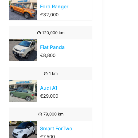
Ford Ranger
€32,000
120,000 km
Fiat Panda
€8,800
1 km
Audi A1
€29,000
79,000 km
Smart ForTwo
€7,500