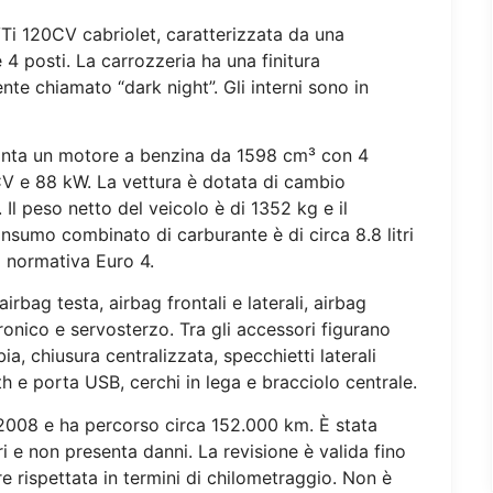
Ti 120CV cabriolet, caratterizzata da una
 4 posti. La carrozzeria ha una finitura
nte chiamato “dark night”. Gli interni sono in
 monta un motore a benzina da 1598 cm³ con 4
CV e 88 kW. La vettura è dotata di cambio
Il peso netto del veicolo è di 1352 kg e il
onsumo combinato di carburante è di circa 8.8 litri
a normativa Euro 4.
rbag testa, airbag frontali e laterali, airbag
onico e servosterzo. Tra gli accessori figurano
ia, chiusura centralizzata, specchietti laterali
th e porta USB, cerchi in lega e bracciolo centrale.
o 2008 e ha percorso circa 152.000 km. È stata
 e non presenta danni. La revisione è valida fino
e rispettata in termini di chilometraggio. Non è