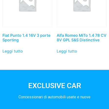
Fiat Punto 1.4 16V 3 porte
Alfa Romeo MiTo 1.4 78 CV
Sporting
8V GPL S&S Distinctive
Leggi tutto
Leggi tutto
EXCLUSIVE CAR
Concessionari di automobili usate e nuove