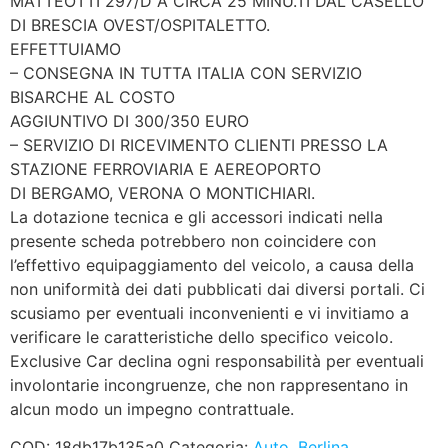
MATTEOTTI 297/D A CIRCA 25 MINU.TI DAL CASELLO
DI BRESCIA OVEST/OSPITALETTO.
EFFETTUIAMO
– CONSEGNA IN TUTTA ITALIA CON SERVIZIO
BISARCHE AL COSTO
AGGIUNTIVO DI 300/350 EURO
– SERVIZIO DI RICEVIMENTO CLIENTI PRESSO LA
STAZIONE FERROVIARIA E AEREOPORTO
DI BERGAMO, VERONA O MONTICHIARI.
La dotazione tecnica e gli accessori indicati nella
presente scheda potrebbero non coincidere con
l’effettivo equipaggiamento del veicolo, a causa della
non uniformità dei dati pubblicati dai diversi portali. Ci
scusiamo per eventuali inconvenienti e vi invitiamo a
verificare le caratteristiche dello specifico veicolo.
Exclusive Car declina ogni responsabilità per eventuali
involontarie incongruenze, che non rappresentano in
alcun modo un impegno contrattuale.
COD:
18db17b135a0
Categoria:
Auto, Berlina